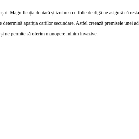
ri. Magnificația dentară și izolarea cu folie de digă ne asigură că restaur
l ce determină apariția cariilor secundare. Astfel creează premisele unei a
ol și ne permite să oferim manopere minim invazive.