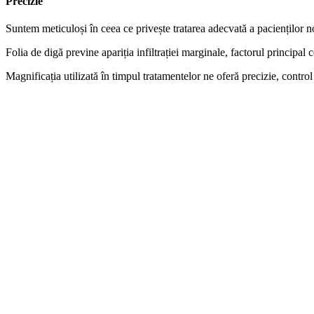
Precizie
Suntem meticuloși în ceea ce privește tratarea adecvată a pacienților noșt
Folia de digă previne apariția infiltrației marginale, factorul principa
Magnificația utilizată în timpul tratamentelor ne oferă precizie, contr