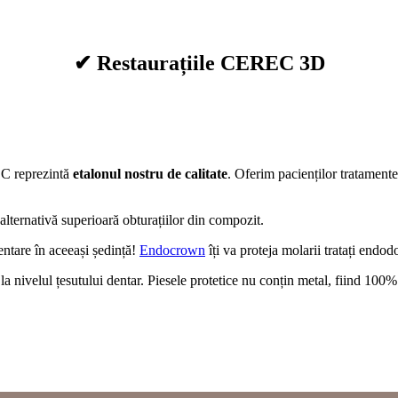
✔ Restaurațiile CEREC 3D
REC reprezintă
etalonul nostru de calitate
. Oferim pacienților tratament
 alternativă superioară obturațiilor din compozit.
ntare în aceeași ședință!
Endocrown
îți va proteja molarii tratați endod
a nivelul țesutului dentar. Piesele protetice nu conțin metal, fiind 100%