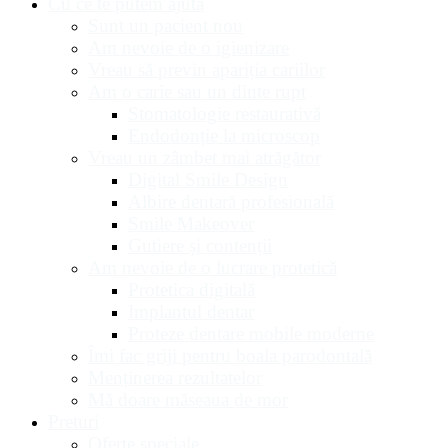
Cu ce te putem ajuta
Sunt un pacient nou
Am nevoie de o igienizare
Vreau să previn apariția cariilor
Am o carie sau un dinte rupt
Stomatologie restaurativă
Endodonție la microscop
Vreau un zâmbet mai atrăgător
Digital Smile Design
Albire dentară profesională
Smile Makeover
Gutiere și contenții
Am nevoie de o lucrare protetică
Protetica digitală
Implantul dentar
Proteze dentare mobile moderne
Îmi fac griji pentru boala parodontală
Menținerea rezultatelor
Mă doare măseaua de mor
Preturi
Oferte speciale