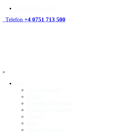
Programare online
Telefon
+4 0751 713 500
×
Info
Ce ne distinge?
Echipa
Tehnologia folosită
Măsuri de precauție
Facilități
Blog
Resurse pacienți