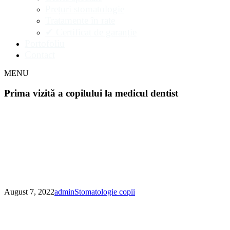
Prețuri stomatologie
Tratamente în rate
✔ Certificat de garanție
Portofoliu
Contact
MENU
Prima vizită a copilului la medicul dentist
August 7, 2022
admin
Stomatologie copii