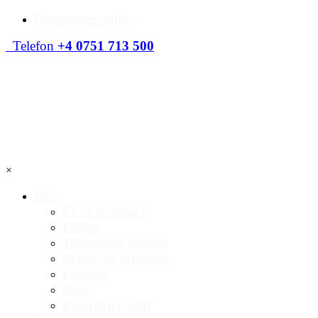
Programare online
Telefon
+4 0751 713 500
×
Info
Ce ne distinge?
Echipa
Tehnologia folosită
Măsuri de precauție
Facilități
Blog
Resurse pacienți