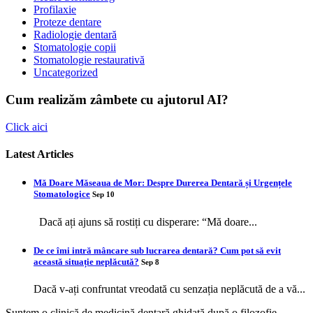
Profilaxie
Proteze dentare
Radiologie dentară
Stomatologie copii
Stomatologie restaurativă
Uncategorized
Cum realizăm zâmbete cu ajutorul AI?
Click aici
Latest Articles
Mă Doare Măseaua de Mor: Despre Durerea Dentară și Urgențele
Stomatologice
Sep 10
Dacă ați ajuns să rostiți cu disperare: “Mă doare...
De ce îmi intră mâncare sub lucrarea dentară? Cum pot să evit
această situație neplăcută?
Sep 8
Dacă v-ați confruntat vreodată cu senzația neplăcută de a vă...
Suntem o clinică de medicină dentară ghidată după o filozofie