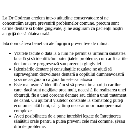
La Dr Codrean credem într-o atitudine conservatoare și ne
concentrăm asupra prevenirii problemelor comune, precum sunt
cariile dentare si bolile gingivale, și ne asigurăm că pacienții noștri
au grijă de sănătatea orală.
Iată doar câteva beneficii ale îngrijirii preventive de rutină:
Vizitele făcute o dată la 6 luni ne permit să urmărim sănătatea
bucală și să identificăm potențialele probleme, cum ar fi cariile
dentare care progresează sau prezența gingivitei.
Igienizările dentare și consultațiile regulate ne ajută să
supraveghem dezvoltarea dentară a copilului dumneavoastră
și să ne asigurăm că gura lui este sănătoasă
Este mai ușor să identificăm și să prevenim apariția cariilor
care, dacă sunt neglijate prea mult, necesită fie realizarea unei
obturații, fie a unei coroane dentare sau chiar a unui tratament
de canal. Cu ajutorul vizitelor constante la stomatolog puteți
economisi atât bani, cât și timp necesar unor manopere mai
complexe.
Aveți posibilitatea de a pune întrebări legate de întreținerea
sănătății orale pentru a putea preveni cele mai comune, și/sau
dificile probleme.