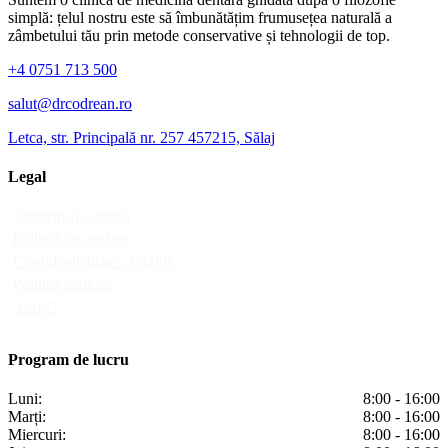
simplă: țelul nostru este să îmbunătățim frumusețea naturală a
zâmbetului tău prin metode conservative și tehnologii de top.
+4 0751 713 500
salut@drcodrean.ro
Letca, str. Principală nr. 257 457215, Sălaj
Legal
Termeni și condiții
Politică de anulare
Confidențialitate - GDPR
Politică cookies
ANPC
Program de lucru
Luni:
8:00 - 16:00
Marți:
8:00 - 16:00
Miercuri:
8:00 - 16:00