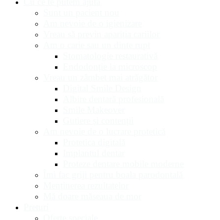
Cu ce te putem ajuta
Sunt un pacient nou
Am nevoie de o igienizare
Vreau să previn apariția cariilor
Am o carie sau un dinte rupt
Stomatologie restaurativă
Endodonție la microscop
Vreau un zâmbet mai atrăgător
Digital Smile Design
Albire dentară profesională
Smile Makeover
Gutiere și contenții
Am nevoie de o lucrare protetică
Protetica digitală
Implantul dentar
Proteze dentare mobile moderne
Îmi fac griji pentru boala parodontală
Menținerea rezultatelor
Mă doare măseaua de mor
Preturi
Oferte speciale