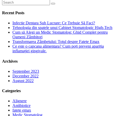
Recent Posts
Infectie Dentara Sub Lucrare: Ce Trebuie Să Faci?
Tehnologia din spatele unui Cabinet Stomatologic High-Tech
Cum să Alegi un Medic Stomatolog: Ghid Complet pentru
Oameni Zâmbitori
Transformarea Zâmbetului: Totul despre Fatete Emax
Ce este o capcana alimentara? Cum poți preveni apariția
inflamației gingivale.
Archives
September 2023
December 2022
August 2022
Categories
Alignere
Antibiotice
fatete emax
Medic Stomatolog